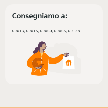
Consegniamo a:
00013, 00015, 00060, 00065, 00138