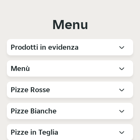
Menu
Prodotti in evidenza
Menù
Pizze Rosse
Pizze Bianche
Pizze in Teglia