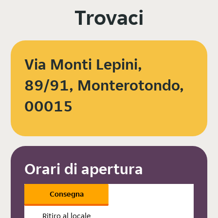
Trovaci
Via Monti Lepini,
89/91, Monterotondo,
00015
Orari di apertura
Consegna
Ritiro al locale