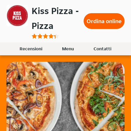
Passa
Kiss Pizza -
al
contenuto
Ordina online
Pizza
principale
Recensioni
Menu
Contatti